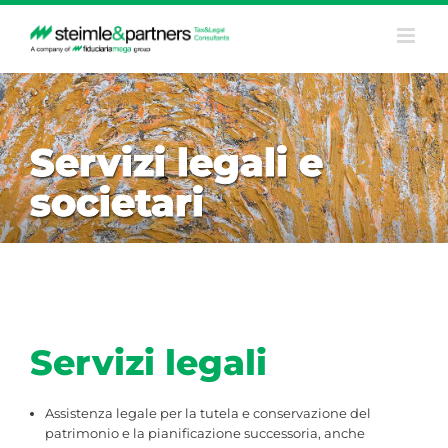
Salta
al
contenuto
Servizi legali e
societari
Servizi legali
Assistenza legale per la tutela e conservazione del
patrimonio e la pianificazione successoria, anche