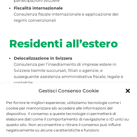
partecipazioni svizzere
Fiscalità internazionale
Consulenza fiscale internazionale e applicazione dei
regimi convenzionali
Residenti all’estero
Delocalizzazione in Svizzera
Consulenza per l’insediamento di imprese estere in
Svizzera tramite succursali, filiali o agenzie, e
susseguente assistenza amministrativa fiscale, legale e
contabile
Costituzione di società
Gestisci Consenso Cookie
Consulenza in sede di costituzione di un veicolo
societario per la detenzione di proprietà intellettuale,
Per fornire le migliori esperienze, utilizziamo tecnologie come i
cookie per memorizzare e/o accedere alle informazioni del
partecipazioni o svolgimento di attività d’impresa e
dispositivo. Il consenso a queste tecnologie ci permetterà di
disamina della forma giuridica più idonea
elaborare dati come il comportamento di navigazione o ID unici su
Investimenti e dismissioni in Svizzera
questo sito. Non acconsentire o ritirare il consenso può influire
Consulenza fiscale e legale rivolta a società estere con
negativamente su alcune caratteristiche e funzioni.
investimenti da effettuare o dismettere in Svizzera