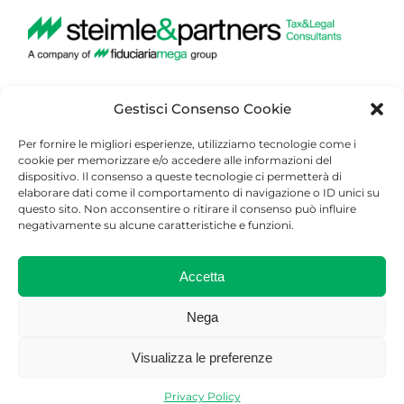
Gestisci Consenso Cookie
Steimle & Partners Consulting SA
Via Dogana Vecchia 2,
Per fornire le migliori esperienze, utilizziamo tecnologie come i
6900 Lugano – Switzerland
cookie per memorizzare e/o accedere alle informazioni del
dispositivo. Il consenso a queste tecnologie ci permetterà di
elaborare dati come il comportamento di navigazione o ID unici su
Tel: +41(0)58 896 96 60
questo sito. Non acconsentire o ritirare il consenso può influire
negativamente su alcune caratteristiche e funzioni.
Fax: +41(0)91 913 99 09
info@steimle-consulting.ch
Accetta
Linkedin
Nega
Visualizza le preferenze
Copyright 2020 Steimle & Partners Consulting SA | All Rights
Reserved |
Informativa Policy
Privacy Policy